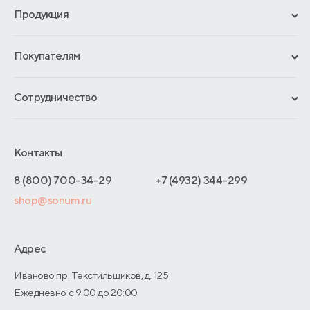
Продукция
Сертификаты
Покупателям
Гарантии
Рассрочка и кредит
Материалы и технологии
Сотрудничество
Обмен и возврат
Сроки изготовления
Франчайзинг
Доставка и оплата
Блог
Отельерам
Контакты
Как оформить заказ
Отзывы покупателей
Интернет-магазинам
Адреса магазинов
8 (800) 700-34-29
+7 (4932) 344-299
Оптовые продажи
shop@sonum.ru
Договор-оферты
Дизайнерам интерьеров
О производстве
Адрес
Иваново пр. Текстильщиков, д. 125
Ежедневно с 9:00 до 20:00