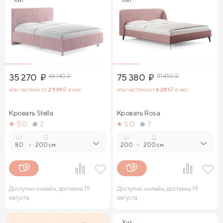
35 270
₽
48 140
₽
75 380
₽
111 450
₽
или частями от
2 939
₽ в мес.
или частями от
6 281
₽ в мес.
Кровать Stella
Кровать Rosa
5.0
2
5.0
7
Ш.
Д.
Ш.
Д.
80
-
200 см.
200
-
200 см.
Доступно онлайн, доставка 19
Доступно онлайн, доставка 19
августа
августа
Хит