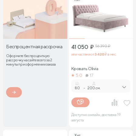
Беспроцентная рассрочка
41 050
₽
56 390
₽
или частями от
3 420
₽ в мес.
Оформите беспроцентную
рассрочку на сайте всего за 2
минуты при оформлении заказа
Кровать Olivia
5.0
17
Ш.
Д.
80
-
200 см.
Доступно онлайн, доставка 19
августа
Хит