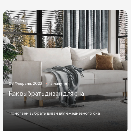
Кровати Экокожа
Кровати 90 х 200 с ящиками
Кровати 120 х 200 с ящиками
Советы
Кровати 140 х 200 с ящиками
Кровати 160 х 200 с ящиками
Кровати 180 х 200 с ящиками
Кровати 200 х 200 с ящиками
Кровати мятного цвета
Кровати тёмного цвета
Кровати горчичного цвета
08 Февраля, 2023
3 минуты
Кровати бирюзового цвета
Как выбрать диван для сна
Кровати в современном стиле
Кровати в стиле лофт
Кровати в скандинавском стиле
Помогаем выбрать диван для ежедневного сна
Кровати в классическом стиле
Кровати без изголовья