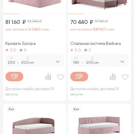
81 160
₽
112 340
₽
70 440
₽
117 410
₽
или частями от
6 763
₽ в мес.
или частями от
5 870
₽ в мес.
Кровать Europa
Спальная система Barbara
5.0
8
5.0
2
Ш.
Д.
Ш.
Д.
200
-
200 см.
140
-
200 см.
Доступно онлайн, доставка 19
Доступно онлайн, доставка 19
августа
августа
Хит
Хит