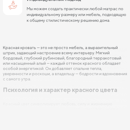
Мы можем создать практически любой матрас по
Кровати 140х190 см
Кровати 160х190 см
индивидуальному размеру или мебель, подходящую
к общему стилистическому решению дома.
Кровати 180х190 см
Кровати 200х190 см
Кровати 80х200 см
Кровати 90х200 см
Кровати 120х200 см
Кровати 140х200 см
Красная кровать — это не просто мебель, а выразительный
штрих, задающий настроение всему интерьеру. Мягкий
Кровати 160х200 см (Евро размер)
бордовый, глубокий рубиновый, благородный терракотовый
или насыщенный алый — каждый оттенок красного обладает
Кровати 180х200 см
Кровати 200х200 см (Кинг Сайз)
особой энергетикой. Он добавляет спальне тепла,
уверенности и роскоши, а владельцу — бодрости и вдохновения
Кровати с подъемным механизмом
с самого утра.
Психология и характер красного цвета
Кровати для взрослых
Кровати с ящиками
Кровати 160 х 200 с подъемным механизмом и ящиками
Красный цвет символизирует любовь, силу и жизненную
энергию. В спальне он помогает создать атмосферу уюта и
Кровати 140 х 200 с подъемным механизмом и ящиками
страсти, усиливает ощущение защищённости и тепла. При этом
грамотно подобранный оттенок — будь то бордовая кровать в
классическом интерьере или алая кровать в современном
минимализме — не утомляет глаз, а выглядит гармонично и