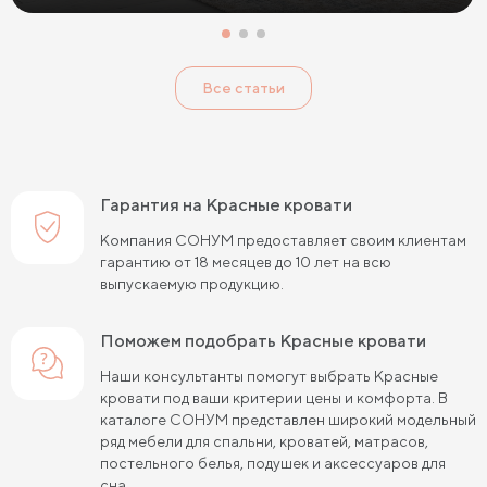
Кровати с низким изголовьем
Кровати с высоким изголовьем
Все статьи
Кровати с мягким изголовьем
Кровати светлых цветов
Кровати в стиле прованс
Кровати в стиле минимализм
Кровати в стиле хай-тек
Кровати семейные
Гарантия на Красные кровати
Кровати белого цвета
Кровати голубого цвета
Компания СОНУМ предоставляет своим клиентам
гарантию от 18 месяцев до 10 лет на всю
Кровати цвета графит
Кровати желтого цвета
выпускаемую продукцию.
Кровати зеленого цвета
Кровати коричневого цвета
Поможем подобрать Красные кровати
Кровати красного цвета
Кровати оранжевого цвета
Наши консультанты помогут выбрать Красные
кровати под ваши критерии цены и комфорта. В
Кровати розового цвета
Кровати серого цвета
каталоге СОНУМ представлен широкий модельный
ряд мебели для спальни, кроватей, матрасов,
Кровати синего цвета
Кровати фиолетового цвета
постельного белья, подушек и аксессуаров для
сна.
Кровати черного цвета
Кровати бежевого цвета