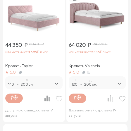
44 350
₽
60 430
₽
64 020
₽
94 990
₽
или частями от
3 695
₽ в мес.
или частями от
5 335
₽ в мес.
Кровать Taylor
Кровать Valencia
5.0
1
5.0
16
Ш.
Д.
Ш.
Д.
140
-
200 см.
120
-
200 см.
Доступно онлайн, доставка 19
Доступно онлайн, доставка 19
августа
августа