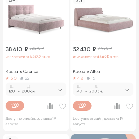
Хит
Хит
38 610
₽
52 370
₽
52 430
₽
71 980
₽
или частями от
3 217
₽ в мес.
или частями от
4 369
₽ в мес.
Кровать Caprice
Кровать Altea
5.0
22
4.8
16
Ш.
Д.
Ш.
Д.
120
-
200 см.
140
-
200 см.
Доступно онлайн, доставка 19
Доступно онлайн, доставка 19
августа
августа