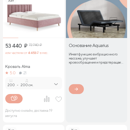
Хит
53 440
₽
72 740
₽
Основание Aquarius
или частями от
4 453
₽ в мес.
Имеет функцию вибрационного
массажа, улучшает
кровообращение и предотвращает
Кровать Alma
затекание мышц
5.0
21
Ш.
Д.
200
-
200 см.
Доступно онлайн, доставка 19
августа