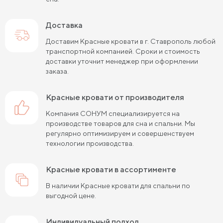
Кровати шириной 80 см (Узкие)
Доставка
Кровати шириной 90 см
Кровати шириной 120 см
Доставим Красные кровати в г. Ставрополь любой
транспортной компанией. Сроки и стоимость
Кровати шириной 140 см
Кровати шириной 160 см
доставки уточнит менеджер при оформлении
заказа.
Кровати шириной 180 см
Кровати шириной 200 см
Красные кровати от производителя
Высокие кровати
Низкие кровати
Компания СОНУМ специализируется на
Кровати длиной 180 см
Кровати длиной 190 см
производстве товаров для сна и спальни. Мы
регулярно оптимизируем и совершенствуем
Кровати длиной 200 см
технологии производства.
Кровати 80х180 см (для маленькой комнаты)
Красные кровати в ассортименте
Кровати 90х180 см
Кровати 120х180 см
В наличии Красные кровати для спальни по
выгодной цене.
Большие кровати
Кровати 80х190 см
Кровати 90х190 см
Кровати 120х190 см
Индивидуальный подход