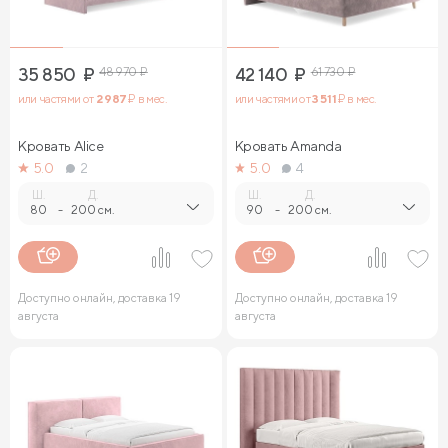
35 850
₽
48 970
₽
42 140
₽
61 730
₽
или частями от
2 987
₽ в мес.
или частями от
3 511
₽ в мес.
Кровать Alice
Кровать Amanda
5.0
2
5.0
4
Ш.
Д.
Ш.
Д.
80
-
200 см.
90
-
200 см.
Доступно онлайн, доставка 19
Доступно онлайн, доставка 19
августа
августа