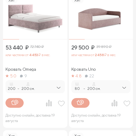
Хит
Хит
53 440
₽
72 740
₽
29 500
₽
39 890
₽
или частями от
4 453
₽ в мес.
или частями от
2 458
₽ в мес.
Кровать Omega
Кровать Uno
5.0
9
4.8
22
Ш.
Д.
Ш.
Д.
200
-
200 см.
80
-
200 см.
Доступно онлайн, доставка 19
Доступно онлайн, доставка 19
августа
августа
Хит
Хит