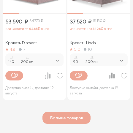
53 590
₽
84 770
₽
37 520
₽
51 130
₽
или частями от
4 465
₽ в мес.
или частями от
3 126
₽ в мес.
Кровать Diamant
Кровать Linda
4.8
7
5.0
10
Ш.
Д.
Ш.
Д.
140
-
200 см.
90
-
200 см.
Доступно онлайн, доставка 19
Доступно онлайн, доставка 19
августа
августа
Больше товаров