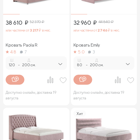
38 610
₽
52 370
₽
32 960
₽
44 840
₽
или частями от
3 217
₽ в мес.
или частями от
2 746
₽ в мес.
Кровать Paola R
Кровать Emily
4.8
7
5.0
3
Ш.
Д.
Ш.
Д.
120
-
200 см.
80
-
200 см.
Доступно онлайн, доставка 19
Доступно онлайн, доставка 19
августа
августа
Хит