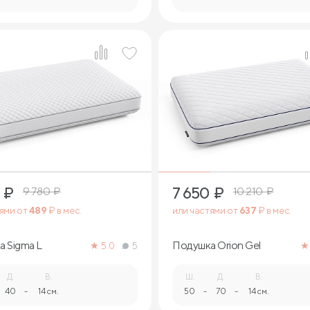
1
1
₽
7 650
₽
9 780
₽
10 210
₽
тями от
489
₽ в мес.
или частями от
637
₽ в мес.
 Sigma L
Подушка Orion Gel
5.0
5
Д.
В.
Ш.
Д.
В.
40
-
14 см.
50
-
70
-
14 см.