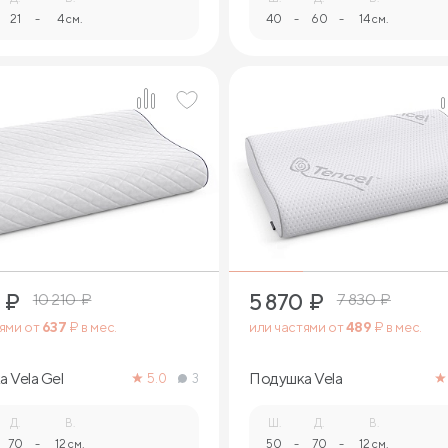
21
-
4 см.
40
-
60
-
14 см.
1
1
₽
5 870
₽
10 210
₽
7 830
₽
тями от
637
₽ в мес.
или частями от
489
₽ в мес.
 Vela Gel
Подушка Vela
5.0
3
Д.
В.
Ш.
Д.
В.
70
-
12 см.
50
-
70
-
12 см.