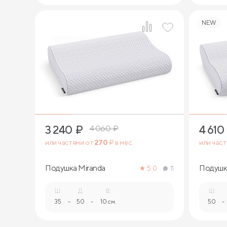
NEW
1
3 240
₽
4 610
4 060
₽
или частями от
270
₽ в мес.
или час
Подушка Miranda
Подушк
5.0
11
Ш.
Д.
В.
Ш.
35
-
50
-
10 см.
50
-