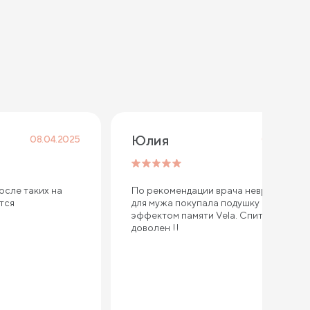
Юлия 
08.04.2025
07.12.2024
осле таких на
По рекомендации врача невролога
ется
для мужа покупала подушку с
эффектом памяти Vela. Спит уже год -
доволен !!