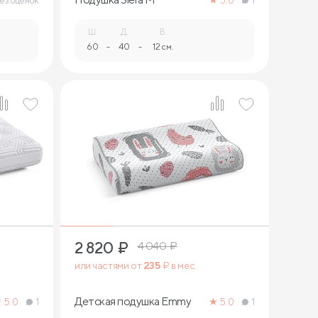
ез оценок
5.0
1
Ш.
Д.
В.
60
-
40
-
12 см.
1
2 820
₽
4 040
₽
или частями от
235
₽ в мес.
Детская подушка Emmy
5.0
1
5.0
1