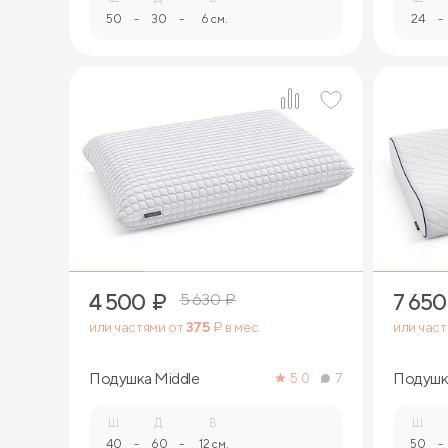
50
-
30
-
6 см.
24
-
1
4 500
₽
7 650
5 630
₽
или частями от
375
₽ в мес.
или час
Подушка Middle
Подушка
5.0
7
Ш.
Д.
В.
Ш.
40
-
60
-
12 см.
50
-