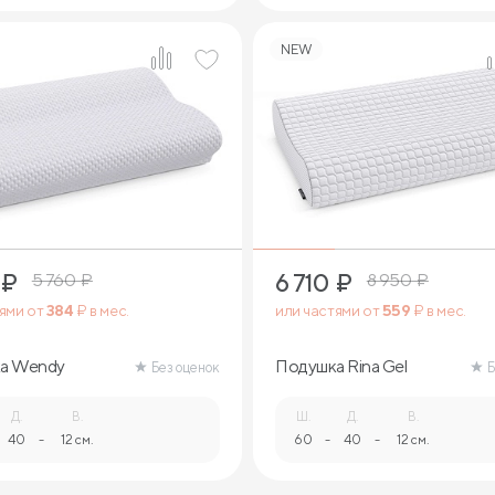
NEW
1
1
₽
6 710
₽
5 760
₽
8 950
₽
тями от
384
₽ в мес.
или частями от
559
₽ в мес.
а Wendy
Подушка Rina Gel
Без оценок
Б
Д.
В.
Ш.
Д.
В.
40
-
12 см.
60
-
40
-
12 см.