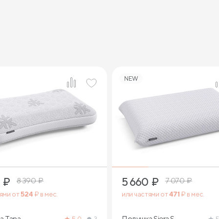
NEW
2
1
₽
5 660
₽
8 390
₽
7 070
₽
тями от
524
₽ в мес.
или частями от
471
₽ в мес.
а Tana
Подушка Siera S