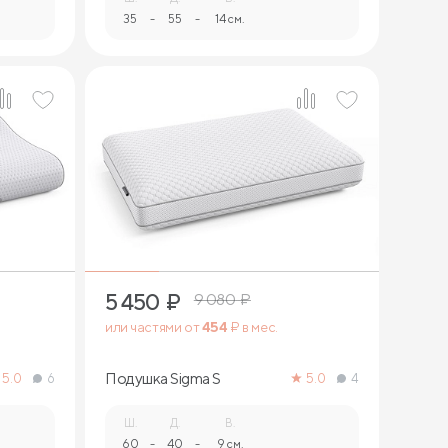
35
-
55
-
14 см.
1
5 450
₽
9 080
₽
или частями от
454
₽ в мес.
Подушка Sigma S
5.0
6
5.0
4
Ш.
Д.
В.
60
-
40
-
9 см.