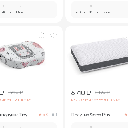
Д.
В.
Ш.
Д.
В.
40
-
13 см.
60
-
40
-
12 см.
1
1
₽
6 710
₽
1 940
₽
11 180
₽
тями от
112
₽ в мес.
или частями от
559
₽ в мес.
 подушка Tiny
Подушка Sigma Plus
5.0
1
Д.
В.
Ш.
Д.
В.