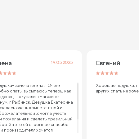
лена
Евгений 
19.05.2025
душка- замечательная. Очень
Хорошие подушки, п
обно спать, высыпаюсь теперь, как
других спать не хоч
аденец. Покупали в магазине
нум, г Рыбинск. Девушка Екатерина
азалась очень компетентной и
брожелательной ,смогла учесть
и пожелания и сделать правильный
бор. За это ей огромное спасибо.
 и производителя хочется
благодарить за такой