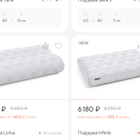
5.0
3
Б
Д.
В.
Ш.
Д.
В.
40
-
12 см.
60
-
40
-
9 см.
NEW
2
1
₽
6 180
₽
9 650
₽
8 250
₽
тями от
602
₽ в мес.
или частями от
515
₽ в мес.
а Lotus
Подушка Infiniti
Без оценок