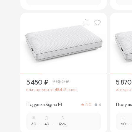
1
5 450
₽
5 870
9 080
₽
или частями от
454
₽ в мес.
или час
Подушка Sigma M
Подушка
5.0
4
Ш.
Д.
В.
Ш.
60
-
40
-
12 см.
60
-