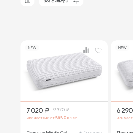
Все фильтры
Популярные
Сначала дешевые
Сначала дорогие
NEW
NEW
1
7 020
₽
6 290
9 370
₽
или частями от
585
₽ в мес.
или час
Подушка Middle Gel
Подушк