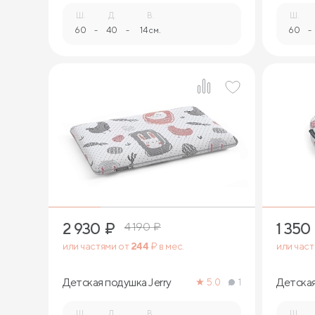
Ш.
Д.
В.
Ш.
60
-
40
-
14 см.
60
-
1
2 930
₽
1 350
4 190
₽
или частями от
244
₽ в мес.
или час
Детская подушка Jerry
Детская
5.0
1
Ш.
Д.
В.
Ш.