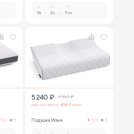
Ш.
Д.
В.
38
-
26
-
9 см.
1
5 240
₽
6 160
₽
или частями от
436
₽ в мес.
Подушка Wave
5.0
5
5.0
5
Ш.
Д.
В.