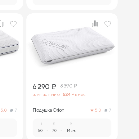
1
6 290
₽
8 390
₽
или частями от
524
₽ в мес.
Подушка Orion
5.0
7
5.0
7
Ш.
Д.
В.
50
-
70
-
14 см.