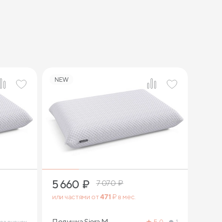
NEW
1
5 660
₽
7 070
₽
или частями от
471
₽ в мес.
Подушка Siera M