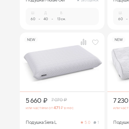
Без оценок
Ш.
Д.
В.
Ш.
60
-
40
-
13 см.
60
-
NEW
NEW
1
5 660
₽
7 230
7 070
₽
или частями от
471
₽ в мес.
или час
Подушка Siera L
Подушк
5.0
1