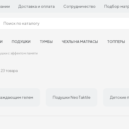
пании
Доставка и оплата
Сотрудничество
Подбор мат
ТИ
ПОДУШКИ
ТУМБЫ
ЧЕХЛЫ НА МАТРАСЫ
ТОППЕРЫ
ушки с эффектом памяти
23 товара
лаждающим гелем
Подушки NeoTaktile
Детские 