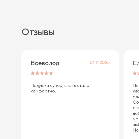
Отзывы
Всеволод
Е
01.11.2025
Подушка супер, спать стало
По
комфортно.
уд
мл
Со
ок
до
мо
вы
Но
по