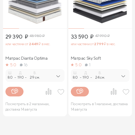
29 390
₽
48 980
₽
33 590
₽
47 990
₽
или частями от
2 449
₽ в мес.
или частями от
2 799
₽ в мес.
Матрас Dianta Optima
Матрас Sky Soft
5.0
16
5.0
1
Ш.
Д.
В.
Ш.
Д.
В.
80
-
190
-
29 см.
80
-
190
-
24 см.
Посмотреть в 2 магазинах,
Посмотреть в 1 магазине, доставка
доставка 14 августа
14 августа