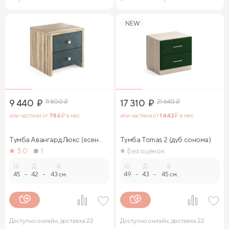
NEW
9 440
₽
11 800
₽
17 310
₽
21 640
₽
или частями от
786
₽ в мес.
или частями от
1 442
₽ в мес.
Тумба Авангард Люкс (ясень
Тумба Tomas 2 (дуб сонома)
ориноко)
5.0
1
Без оценок
Ш.
Д.
В.
Ш.
Д.
В.
45
-
42
-
43 см.
49
-
43
-
45 см.
Доступно онлайн, доставка 22
Доступно онлайн, доставка 22