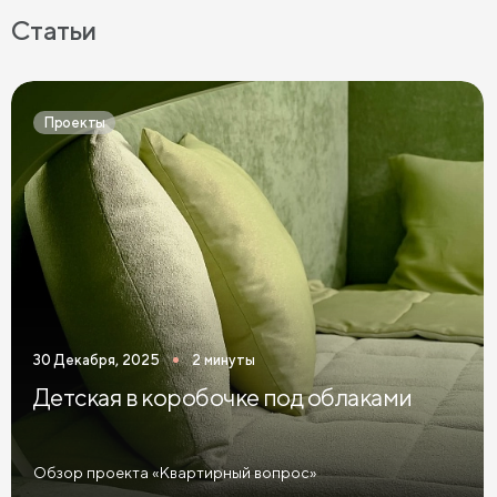
Прикроватные тумбы на ножках
Статьи
Прикроватные тумбы с 2 ящиками
Прикроватные тумбы в современном стиле
Проекты
Узкие прикроватные тумбы
Темные прикроватные тумбы
Зеленые прикроватные тумбы
Синие прикроватные тумбы
Коричневые прикроватные тумбы
30 Декабря, 2025
2 минуты
Светлые прикроватные тумбы
Детская в коробочке под облаками
Прикроватные тумбы графит
Желтые прикроватные тумбы
Обзор проекта «Квартирный вопрос»