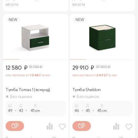
августа
августа
NEW
NEW
12 580
₽
15 730
₽
29 910
₽
37 390
₽
или частями от
1 048
₽ в мес.
или частями от
2 492
₽ в мес.
Тумба Tomas 1 (ясмунд)
Тумба Sheldon
Без оценок
Без оценок
Ш.
Д.
В.
Ш.
Д.
В.
49
-
43
-
45 см.
46
-
45
-
45 см.