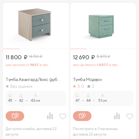
11 800
₽
14 750
₽
12 690
₽
15 870
₽
или частями от
983
₽ в мес.
или частями от
1 057
₽ в мес.
Тумба Авангард Люкс (дуб
Тумба Модерн
сонома)
Без оценок
5.0
2
Ш.
Д.
В.
Ш.
Д.
В.
45
-
42
-
43 см.
47
-
44
-
51 см.
Доступно онлайн, доставка 22
Посмотреть в 3 магазинах,
августа
доставка 22 августа