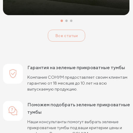
Красные прикроватные тумбы
Розовые прикроватные тумбы
Голубые прикроватные тумбы
Тумбы Дуб Сонома
Все статьи
Тумбы Ясень
Тумбы Кашемир
Тумбы Лофт
Классические тумбы
Тумбы с выдвижными ящиками
Маленькие тумбы
Тумбы с полкой
Гарантия на зеленые прикроватные тумбы
Тумбы с 1 ящиком
Компания СОНУМ предоставляет своим клиентам
гарантию от 18 месяцев до 10 лет на всю
выпускаемую продукцию.
Поможем подобрать зеленые прикроватные
тумбы
Наши консультанты помогут выбрать зеленые
прикроватные тумбы под ваши критерии цены и