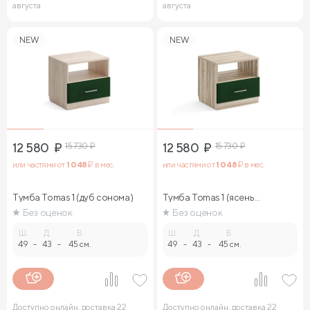
августа
августа
NEW
NEW
12 580
₽
15 730
₽
12 580
₽
15 730
₽
или частями от
1 048
₽ в мес.
или частями от
1 048
₽ в мес.
Тумба Tomas 1 (дуб сонома)
Тумба Tomas 1 (ясень
ориноко)
Без оценок
Без оценок
Ш.
Д.
В.
Ш.
Д.
В.
49
-
43
-
45 см.
49
-
43
-
45 см.
Доступно онлайн, доставка 22
Доступно онлайн, доставка 22