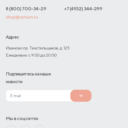
Отзывы покупателей
Интернет-магазинам
Адреса магазинов
8 (800) 700-34-29
+7 (4932) 344-299
Оптовые продажи
shop@sonum.ru
Договор-оферты
Дизайнерам интерьеров
О производстве
Адрес
Иваново пр. Текстильщиков, д. 125
Ежедневно с 9:00 до 20:00
Подпишитесь на наши
новости
Мы в соцсетях