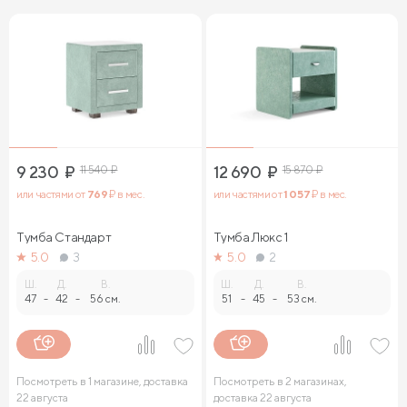
9 230
₽
11 540
₽
12 690
₽
15 870
₽
или частями от
769
₽ в мес.
или частями от
1 057
₽ в мес.
Тумба Стандарт
Тумба Люкс 1
5.0
3
5.0
2
Ш.
Д.
В.
Ш.
Д.
В.
47
-
42
-
56 см.
51
-
45
-
53 см.
Посмотреть в 1 магазине, доставка
Посмотреть в 2 магазинах,
22 августа
доставка 22 августа