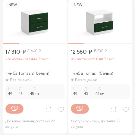
NEW
NEW
17 310
₽
21 640
₽
12 580
₽
15 730
₽
или частями от
1 442
₽ в мес.
или частями от
1 048
₽ в мес.
Тумба Tomas 2 (белый)
Тумба Tomas 1 (белый)
Без оценок
Без оценок
Ш.
Д.
В.
Ш.
Д.
В.
49
-
43
-
45 см.
49
-
43
-
45 см.
Доступно онлайн, доставка 22
Доступно онлайн, доставка 22
августа
августа