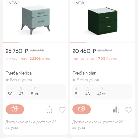
NEW
NEW
26 760
₽
33 450
₽
20 460
₽
25 570
₽
или частями от
2 230
₽ в мес.
или частями от
1 705
₽ в мес.
Тумба Merida
Тумба Nolan
Без оценок
Без оценок
Ш.
Д.
В.
Ш.
Д.
В.
50
-
47
-
51 см.
51
-
48
-
47 см.
Доступно онлайн, доставка 22
Доступно онлайн, доставка 22
августа
августа