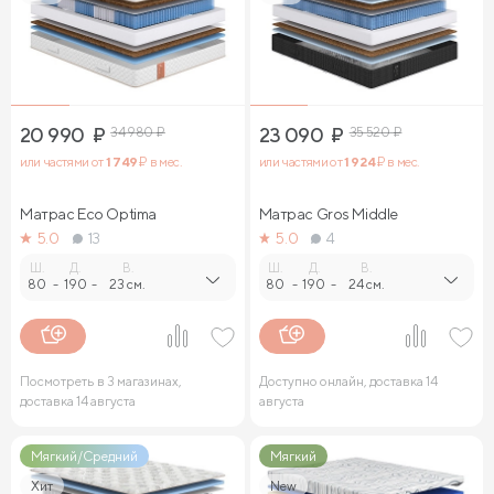
20 990
₽
34 980
₽
23 090
₽
35 520
₽
или частями от
1 749
₽ в мес.
или частями от
1 924
₽ в мес.
Матрас Eco Optima
Матрас Gros Middle
5.0
13
5.0
4
Ш.
Д.
В.
Ш.
Д.
В.
80
-
190
-
23 см.
80
-
190
-
24 см.
Посмотреть в 3 магазинах,
Доступно онлайн, доставка 14
доставка 14 августа
августа
Мягкий/Средний
Мягкий
Хит
New