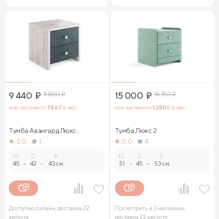
9 440
₽
11 800
₽
15 000
₽
18 750
₽
или частями от
786
₽ в мес.
или частями от
1 250
₽ в мес.
Тумба Авангард Люкс
Тумба Люкс 2
(ясмунд)
5.0
1
5.0
4
Ш.
Д.
В.
Ш.
Д.
В.
45
-
42
-
43 см.
51
-
45
-
53 см.
Доступно онлайн, доставка 22
Посмотреть в 3 магазинах,
августа
доставка 22 августа