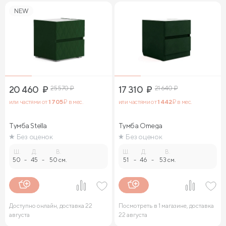
NEW
20 460
₽
25 570
₽
17 310
₽
21 640
₽
или частями от
1 705
₽ в мес.
или частями от
1 442
₽ в мес.
Тумба Stella
Тумба Omega
Без оценок
Без оценок
Ш.
Д.
В.
Ш.
Д.
В.
50
-
45
-
50 см.
51
-
46
-
53 см.
Доступно онлайн, доставка 22
Посмотреть в 1 магазине, доставка
августа
22 августа