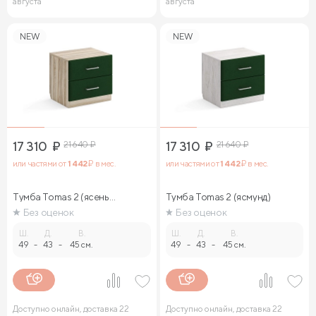
августа
августа
NEW
NEW
17 310
₽
21 640
₽
17 310
₽
21 640
₽
или частями от
1 442
₽ в мес.
или частями от
1 442
₽ в мес.
Тумба Tomas 2 (ясень
Тумба Tomas 2 (ясмунд)
ориноко)
Без оценок
Без оценок
Ш.
Д.
В.
Ш.
Д.
В.
49
-
43
-
45 см.
49
-
43
-
45 см.
Доступно онлайн, доставка 22
Доступно онлайн, доставка 22