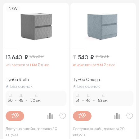
NEW
13 640
₽
17 050
₽
11 540
₽
14 420
₽
или частями от
1 136
₽ в мес.
или частями от
961
₽ в мес.
Тумба Stella
Тумба Omega
Без оценок
Без оценок
Ш.
Д.
В.
Ш.
Д.
В.
50
-
45
-
50 см.
51
-
46
-
53 см.
Доступно онлайн, доставка 20
Доступно онлайн, доставка 20
августа
августа