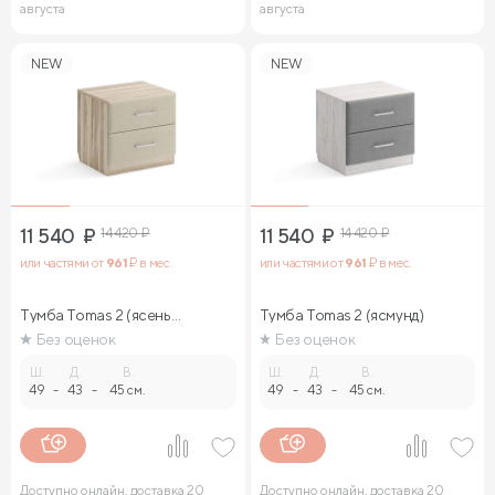
августа
августа
NEW
NEW
11 540
₽
14 420
₽
11 540
₽
14 420
₽
или частями от
961
₽ в мес.
или частями от
961
₽ в мес.
Тумба Tomas 2 (ясень
Тумба Tomas 2 (ясмунд)
ориноко)
Без оценок
Без оценок
Ш.
Д.
В.
Ш.
Д.
В.
49
-
43
-
45 см.
49
-
43
-
45 см.
Доступно онлайн, доставка 20
Доступно онлайн, доставка 20