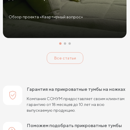
Прикроватные тумбы графит
Желтые прикроватные тумбы
Обзор проекта «Квартирный вопрос»
Красные прикроватные тумбы
Розовые прикроватные тумбы
Голубые прикроватные тумбы
Тумбы Дуб Сонома
Все статьи
Тумбы Ясень
Тумбы Кашемир
Тумбы Лофт
Классические тумбы
Тумбы с выдвижными ящиками
Маленькие тумбы
Тумбы с полкой
Гарантия на прикроватные тумбы на ножках
Тумбы с 1 ящиком
Компания СОНУМ предоставляет своим клиентам
гарантию от 18 месяцев до 10 лет на всю
выпускаемую продукцию.
Поможем подобрать прикроватные тумбы