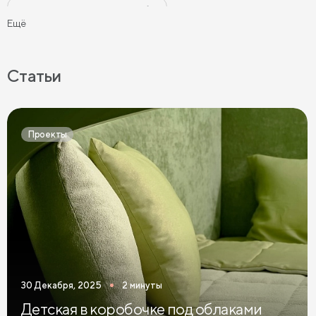
Черные прикроватные тумбы
Ещё
Бежевые прикроватные тумбы
Прикроватные тумбы на ножках
Статьи
Прикроватные тумбы с 2 ящиками
Прикроватные тумбы в современном стиле
Проекты
Узкие прикроватные тумбы
Темные прикроватные тумбы
Зеленые прикроватные тумбы
Синие прикроватные тумбы
Коричневые прикроватные тумбы
30 Декабря, 2025
2 минуты
Светлые прикроватные тумбы
Детская в коробочке под облаками