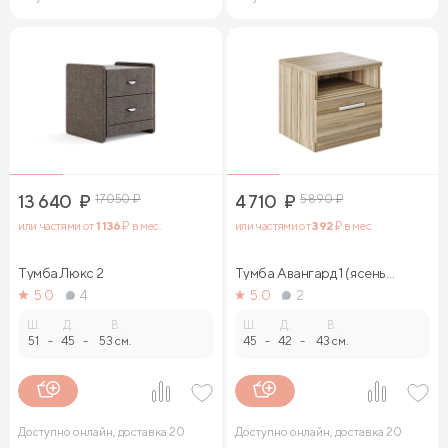
13 640
₽
17 050
₽
4 710
₽
5 890
₽
или частями от
1 136
₽ в мес.
или частями от
392
₽ в мес.
Тумба Люкс 2
Тумба Авангард 1 (ясень
ориноко)
5.0
4
5.0
2
Ш.
Д.
В.
Ш.
Д.
В.
51
-
45
-
53 см.
45
-
42
-
43 см.
Доступно онлайн, доставка 20
Доступно онлайн, доставка 20