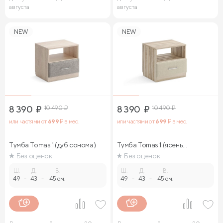
августа
августа
NEW
NEW
8 390
₽
10 490
₽
8 390
₽
10 490
₽
или частями от
699
₽ в мес.
или частями от
699
₽ в мес.
Тумба Tomas 1 (дуб сонома)
Тумба Tomas 1 (ясень
ориноко)
Без оценок
Без оценок
Ш.
Д.
В.
Ш.
Д.
В.
49
-
43
-
45 см.
49
-
43
-
45 см.