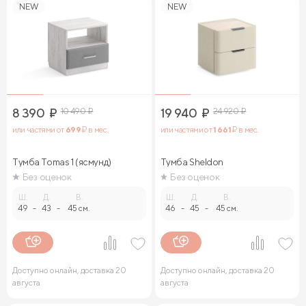
NEW
NEW
8 390
₽
10 490
₽
19 940
₽
24 920
₽
или частями от
699
₽ в мес.
или частями от
1 661
₽ в мес.
Тумба Tomas 1 (ясмунд)
Тумба Sheldon
Без оценок
Без оценок
Ш.
Д.
В.
Ш.
Д.
В.
49
-
43
-
45 см.
46
-
45
-
45 см.
Доступно онлайн, доставка 20
Доступно онлайн, доставка 20
августа
августа