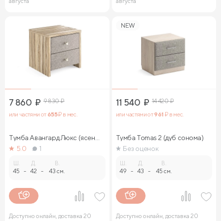
августа
августа
NEW
7 860
₽
9 830
₽
11 540
₽
14 420
₽
или частями от
655
₽ в мес.
или частями от
961
₽ в мес.
Тумба Авангард Люкс (ясень
Тумба Tomas 2 (дуб сонома)
ориноко)
5.0
1
Без оценок
Ш.
Д.
В.
Ш.
Д.
В.
45
-
42
-
43 см.
49
-
43
-
45 см.
Доступно онлайн, доставка 20
Доступно онлайн, доставка 20