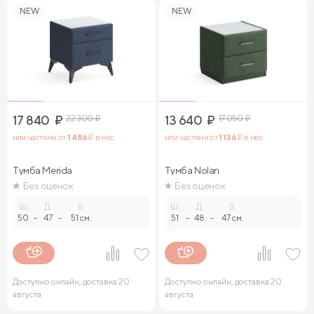
NEW
NEW
17 840
₽
22 300
₽
13 640
₽
17 050
₽
или частями от
1 486
₽ в мес.
или частями от
1 136
₽ в мес.
Тумба Merida
Тумба Nolan
Без оценок
Без оценок
Ш.
Д.
В.
Ш.
Д.
В.
50
-
47
-
51 см.
51
-
48
-
47 см.
Доступно онлайн, доставка 20
Доступно онлайн, доставка 20
августа
августа