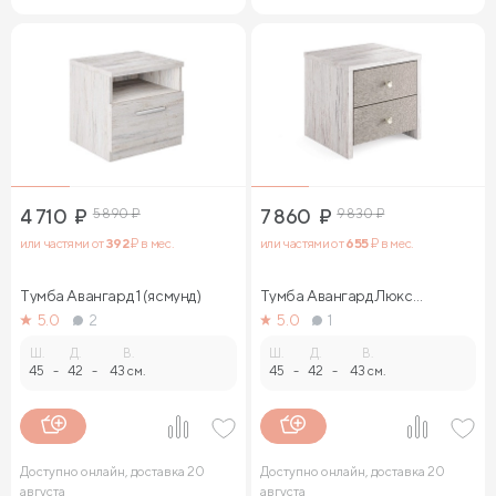
4 710
₽
5 890
₽
7 860
₽
9 830
₽
или частями от
392
₽ в мес.
или частями от
655
₽ в мес.
Тумба Авангард 1 (ясмунд)
Тумба Авангард Люкс
(ясмунд)
5.0
2
5.0
1
Ш.
Д.
В.
Ш.
Д.
В.
45
-
42
-
43 см.
45
-
42
-
43 см.
Доступно онлайн, доставка 20
Доступно онлайн, доставка 20
августа
августа