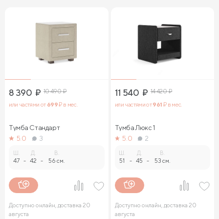
8 390
₽
10 490
₽
11 540
₽
14 420
₽
или частями от
699
₽ в мес.
или частями от
961
₽ в мес.
Тумба Стандарт
Тумба Люкс 1
5.0
3
5.0
2
Ш.
Д.
В.
Ш.
Д.
В.
47
-
42
-
56 см.
51
-
45
-
53 см.
Доступно онлайн, доставка 20
Доступно онлайн, доставка 20
августа
августа