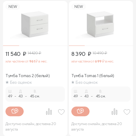
NEW
NEW
11 540
₽
14 420
₽
8 390
₽
10 490
₽
или частями от
961
₽ в мес.
или частями от
699
₽ в мес.
Тумба Tomas 2 (белый)
Тумба Tomas 1 (белый)
Без оценок
Без оценок
Ш.
Д.
В.
Ш.
Д.
В.
49
-
43
-
45 см.
49
-
43
-
45 см.
Доступно онлайн, доставка 20
Доступно онлайн, доставка 20
августа
августа