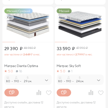
Мягкий/Средний
Мягкий
Хит
New
29 390
₽
48 980
₽
33 590
₽
47 990
₽
или частями от
2 449
₽ в мес.
или частями от
2 799
₽ в мес.
Матрас Dianta Optima
Матрас Sky Soft
5.0
16
5.0
1
Ш.
Д.
В.
Ш.
Д.
В.
80
-
190
-
29 см.
80
-
190
-
24 см.
Доступно онлайн, доставка 12
Доступно онлайн, доставка 12
августа
августа