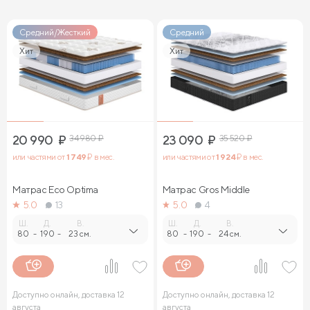
Средний/Жесткий
Средний
Хит
Хит
20 990
₽
34 980
₽
23 090
₽
35 520
₽
или частями от
1 749
₽ в мес.
или частями от
1 924
₽ в мес.
Матрас Eco Optima
Матрас Gros Middle
5.0
13
5.0
4
Ш.
Д.
В.
Ш.
Д.
В.
80
-
190
-
23 см.
80
-
190
-
24 см.
Доступно онлайн, доставка 12
Доступно онлайн, доставка 12
августа
августа