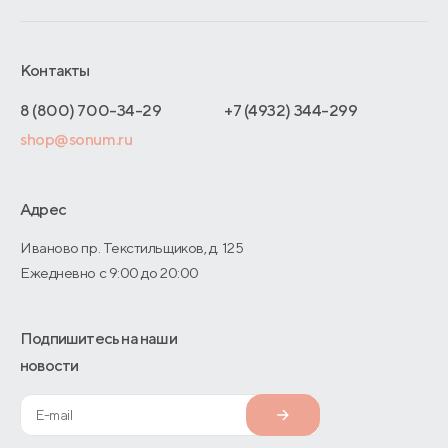
Обмен и возврат
Сроки изготовления
Франчайзинг
Доставка и оплата
Блог
Отельерам
Контакты
Как оформить заказ
Отзывы покупателей
Интернет-магазинам
Адреса магазинов
8 (800) 700-34-29
+7 (4932) 344-299
Оптовые продажи
shop@sonum.ru
Договор-оферты
Дизайнерам интерьеров
О производстве
Адрес
Иваново пр. Текстильщиков, д. 125
Ежедневно с 9:00 до 20:00
Подпишитесь на наши
новости