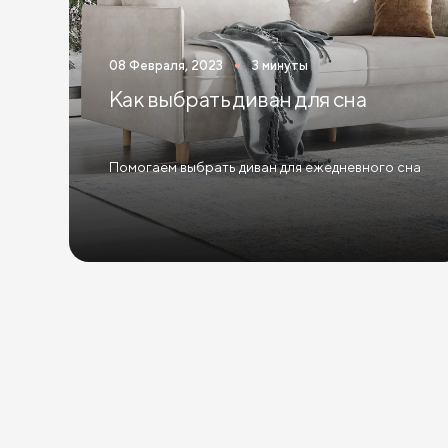
Кровати 160х200 см (Евро размер)
Кровати 180х
08 Февраля, 2023
3 минуты
Кровати с ящиками
Кровати 160 х 200 с подъемн
Как выбрать диван для сна
Помогаем выбрать диван для ежедневного сна