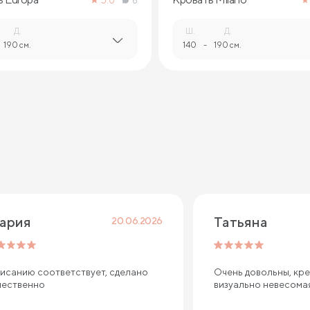
5.0
8
Д.
Ш.
Д.
190 см.
140
-
190 см.
ария
Татьяна
20.06.2026
исанию соответствует, сделано
Очень довольны, кре
чественно
визуально невесома