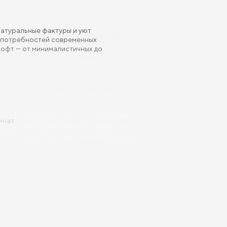
 натуральные фактуры и уют
ом потребностей современных
 лофт — от минималистичных до
мнат.
ндного жилья и квартир-студий.
индивидуальных проектов.
ской поддержкой.