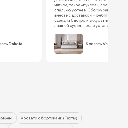
мягкое, такое «пухлое», сразу делает
спальню уютнее. Сборку заказывали
вместе с доставкой — ребята всё
сделали быстро и аккуратно, без
лишней суеты. После установки
кровать стоит как влитая, ничего не
шатается и не скрипит. Ткань
приятная на ощупь, выглядит
вать Dakota
Кровать Valencia
качественно, не создаёт ощущения
«дешёвки». Очень порадовал
подъемный механизм — сначала
сомневались, нужен ли он, а теперь
постоянно пользуемся. Внутри
реально много места, убрали туда
часть постельного белья и даже
сезонные вещи. Спать удобно, высота
комфортная, вставать легко.
Единственное — если придираться,
изголовье довольно габаритное,
поэтому для маленькой комнаты
может показаться немного
массивным. В остальном всё супер,
ловьем
Кровати с бортиками (Тахты)
кровать своих денег точно стоит.
Если ищете что-то современное и