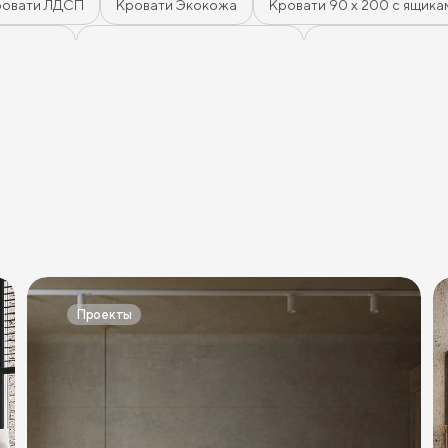
ровати ЛДСП
Кровати Экокожа
Кровати 90 х 200 с ящика
с ящиками
Кровати 180 х 200 с ящиками
Кровати 200 х 200
а
Кровати бирюзового цвета
Кровати в современном сти
ическом стиле
Кровати без изголовья
Кровати с низким из
етов
Кровати в стиле прованс
Кровати в стиле минимализ
Кровати цвета графит
Кровати желтого цвета
Кровати 
ета
Кровати розового цвета
Кровати серого цвета
Кр
Кровати шириной 80 см (Узкие)
Кровати шириной 90 см
Проекты
м
Кровати шириной 180 см
Кровати шириной 200 см
В
Кровати длиной 200 см
Кровати 80х180 см (для маленькой к
и 80х190 см
Кровати 90х190 см
Кровати 120х190 см
К
вати 80х200 см
Кровати 90х200 см
Кровати 120х200 см