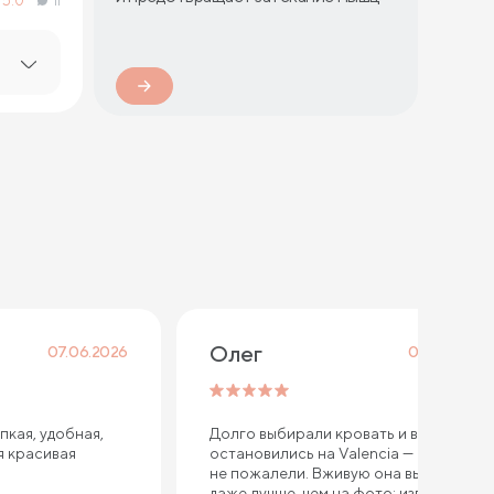
5.0
11
Олег
07.06.2026
06.05.2026
пкая, удобная,
Долго выбирали кровать и в итоге
я красивая
остановились на Valencia — ни разу
не пожалели. Вживую она выглядит
даже лучше, чем на фото: изголовье