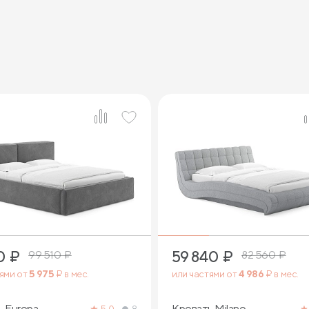
3
2
0
₽
59 840
₽
99 510
₽
82 560
₽
тями от
5 975
₽ в мес.
или частями от
4 986
₽ в мес.
ь Europa
Кровать Milano