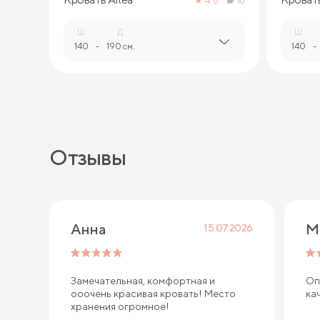
4.8
16
Ш.
Д.
Ш.
140
-
190 см.
140
-
Отзывы
Анна
М
15.07.2026
Замечательная, комфортная и
Оп
ооочень красивая кровать! Место
ка
хранения огромное!