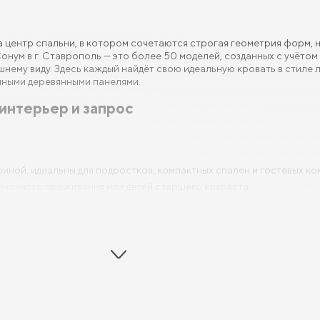
 а центр спальни, в котором сочетаются строгая геометрия форм,
онум в г. Ставрополь — это более 50 моделей, созданных с учёт
шнему виду. Здесь каждый найдёт свою идеальную кровать в стиле
ичными деревянными панелями.
интерьер и запрос
иной, идеальны для подростков, компактных спален и гостевых ко
иночного проживания или детей старшего возраста.
й до 200 см, подходят для семейных пар, просторных спален, аре
 180 и 190 см, что особенно актуально для не высоких людей или 
 прочном каркасе с усиленным основанием и удобной ортопедиче
мпромиссов
 стандартов качества: