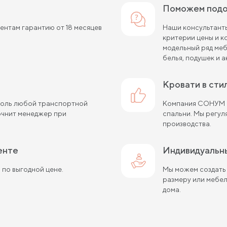
Поможем подо
нтам гарантию от 18 месяцев
Наши консультанты
критерии цены и 
модельный ряд меб
белья, подушек и а
кровати в ст
ополь любой транспортной
Компания СОНУМ с
очнит менеджер при
спальни. Мы регу
производства.
енте
Индивидуальн
 по выгодной цене.
Мы можем создать
размеру или мебе
дома.