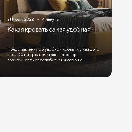
мным механизмом
Кровати для взрослых
21 Июля, 2022
4 минуты
анизмом и ящиками
Какая кровать самая удобная?
Представления об удобной кровати у каждого
свои. Одни предпочитают простор,
возможность расслабиться и хорошо
отдохнуть. Другим важнее...