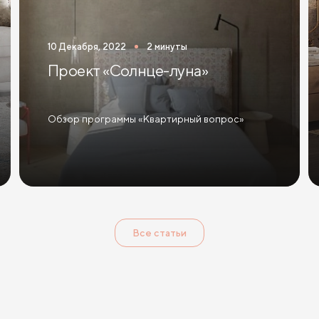
200 см
Кровати 200х200 см (Кинг Сайз)
Кровати с подъе
10 Декабря, 2022
2 минуты
ым механизмом и ящиками
Кровати 140 х 200 с подъемным мех
Проект «Солнце-луна»
Обзор программы «Квартирный вопрос»
Все статьи