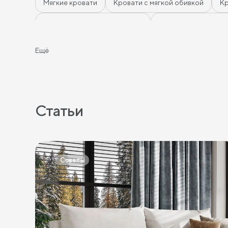
Мягкие кровати
Кровати с мягкой обивкой
К
Кровати 140 х 200 с ящиками
Кровати 160 х 200 
Кровати тёмного цвета
Кровати горчичного цвет
Ещё
Кровати в скандинавском стиле
Кровати в класс
Кровати с мягким изголовьем
Кровати светлых цв
Кровати белого цвета
Кровати голубого цвета
Статьи
Кровати красного цвета
Кровати оранжевого цв
Кровати черного цвета
Кровати бежевого цвета
Советы
Кровати шириной 140 см
Кровати шириной 160 с
Кровати длиной 180 см
Кровати длиной 190 см
Кровати 120х180 см
Большие кровати
Кроват
Кровати 180х190 см
Кровати 200х190 см
Кро