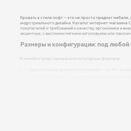
Кровать в стиле лофт — это не просто предмет мебели,
индустриального дизайна. Каталог интернет-магазина С
покупателей и требований к качеству, эргономике и вне
акцентных, с высокими мягкими изголовьями или лакон
Размеры и конфигурации: под любой 
В линейке представлены все популярные форматы:
Односпальные кровати в стиле лофт — от 80 см шир
Полуторные модели — универсальный выбор для од
Двуспальные и евро-кровати в стиле лофт — ширино
Нестандартные размеры под заказ — возможны длины
Независимо от размера, каждая кровать собирается на
Материалы и качество: лофт без ко
Все кровати Сонум изготовлены с соблюдением строгих