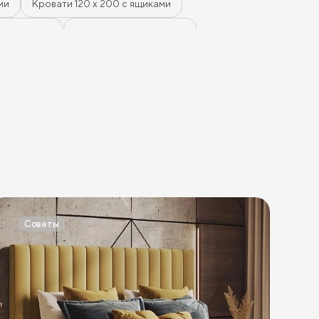
уютное — хороший вариант
ми
Кровати 120 х 200 с ящиками
 с ящиками
Кровати мятного цвета
ле
Кровати в стиле лофт
головьем
Кровати с высоким изголовьем
м
Кровати в стиле хай-тек
Кровати семейные
зеленого цвета
Кровати коричневого цвета
овати синего цвета
Кровати фиолетового цвета
Кровати шириной 120 см
Советы
ысокие кровати
Низкие кровати
омнаты)
Кровати 90х180 см
ровати 140х190 см
Кровати 160х190 см
Кровати 140х200 см