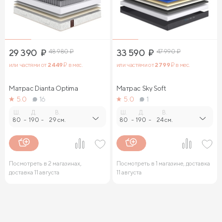
29 390
₽
48 980
₽
33 590
₽
47 990
₽
или частями от
2 449
₽ в мес.
или частями от
2 799
₽ в мес.
Матрас Dianta Optima
Матрас Sky Soft
5.0
16
5.0
1
Ш.
Д.
В.
Ш.
Д.
В.
80
-
190
-
29 см.
80
-
190
-
24 см.
Посмотреть в 2 магазинах,
Посмотреть в 1 магазине, доставка
доставка 11 августа
11 августа