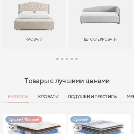
КРОВАТИ
ДЕТСКИЕ КРОВАТИ
Товары с лучшими ценами
МАТРАСЫ
КРОВАТИ
ПОДУШКИ И ТЕКСТИЛЬ
МЕ
Средний/Жесткий
Средний
Хит
Хит