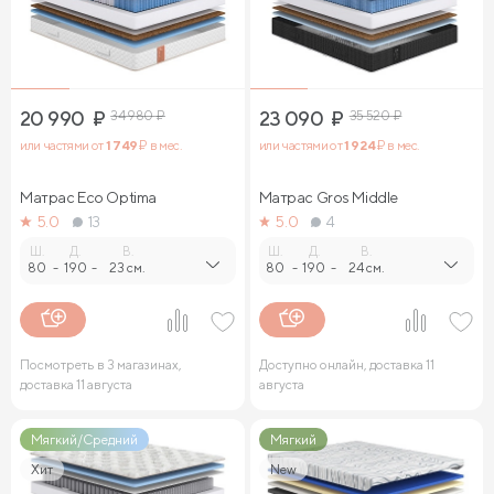
20 990
₽
34 980
₽
23 090
₽
35 520
₽
или частями от
1 749
₽ в мес.
или частями от
1 924
₽ в мес.
Матрас Eco Optima
Матрас Gros Middle
5.0
13
5.0
4
Ш.
Д.
В.
Ш.
Д.
В.
80
-
190
-
23 см.
80
-
190
-
24 см.
Посмотреть в 3 магазинах,
Доступно онлайн, доставка 11
доставка 11 августа
августа
Мягкий/Средний
Мягкий
Хит
New