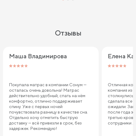
Отзывы
Маша Владимирова
Елена Ка
Покупала матрас в компании Сонум —
Отличная ком
осталась очень довольна! Матрас
компания из 
действительно удобный, спать на нём
столкнулись 
комфортно, отлично поддерживает
сделала все т
спину. Уже с первых ночей
ожидали. Зака
почувствовала разницу в качестве сна.
после года э
Отдельно хочу отметить быструю
третью крова
доставку — всё привезли в срок, без
сотрудники .
задержек. Рекомендую!