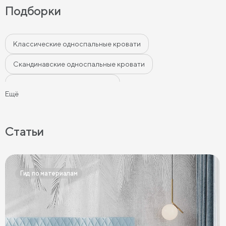
Подборки
Классические односпальные кровати
Скандинавские односпальные кровати
Односпальные кровати лофт
Ещё
Односпальные кровати в современном стиле
Односпальные кровати бежевого цвета
Статьи
Односпальные кровати серого цвета
Односпальные кровати белого цвета
Гид по материалам
Односпальные кровати голубого цвета
Односпальные кровати цвета графит
Односпальные кровати желтого цвета