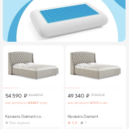
54 590
₽
86 430
₽
49 340
₽
77 690
₽
или частями от
4 549
₽ в мес.
или частями от
4 111
₽ в мес.
Кровать Diamant со
Кровать Diamant
стразами
Без оценок
4.8
7