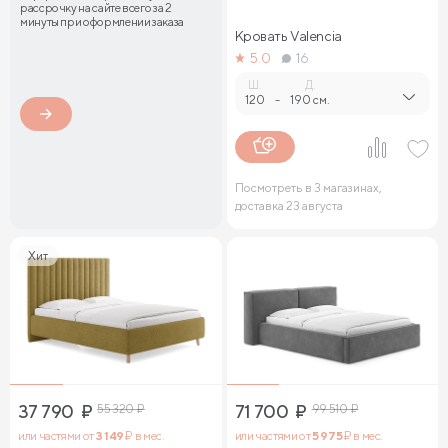
рассрочку на сайте всего за 2
минуты при оформлении заказа
Кровать Valencia
5.0
16
Ш.
Д.
120
-
190 см.
Посмотреть в 3 магазинах,
доставка 23 августа
Хит
37 790
₽
55 320
₽
71 700
₽
99 510
₽
или частями от
3 149
₽ в мес.
или частями от
5 975
₽ в мес.