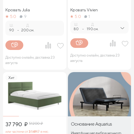
Кровать Julia
Кровать Vivien
5.0
9
5.0
1
Ш.
Д.
Ш.
Д.
80
-
190 см.
90
-
200 см.
Доступно онлайн, доставка 23
Доступно онлайн, доставка 23
августа
августа
Хит
37 790
₽
51 200
₽
Основание Aquarius
или частями от
3 149
₽ в мес.
Имеет функцию вибрационного