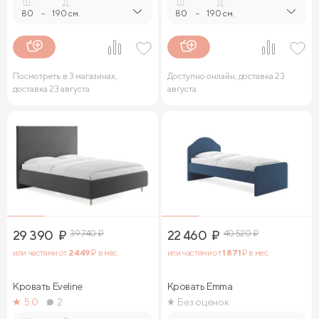
Ш.
Д.
Ш.
Д.
80
-
190 см.
80
-
190 см.
Посмотреть в 3 магазинах,
Доступно онлайн, доставка 23
доставка 23 августа
августа
29 390
₽
39 740
₽
22 460
₽
40 520
₽
или частями от
2 449
₽ в мес.
или частями от
1 871
₽ в мес.
Кровать Eveline
Кровать Emma
5.0
2
Без оценок