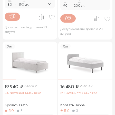
Ш.
Д.
Ш.
Д.
80
-
190 см.
90
-
200 см.
Доступно онлайн, доставка 23
Доступно онлайн, доставка 23
августа
августа
Хит
Хит
19 940
₽
23 620
₽
16 480
₽
28 550
₽
или частями от
1 661
₽ в мес.
или частями от
1 373
₽ в мес.
Кровать Prato
Кровать Hanna
5.0
3
5.0
3