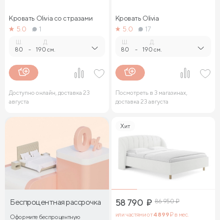
Кровать Olivia со стразами
Кровать Olivia
5.0
1
5.0
17
Ш.
Д.
Ш.
Д.
80
-
190 см.
80
-
190 см.
Доступно онлайн, доставка 23
Посмотреть в 3 магазинах,
августа
доставка 23 августа
Хит
Беспроцентная рассрочка
58 790
₽
86 950
₽
или частями от
4 899
₽ в мес.
Оформите беспроцентную