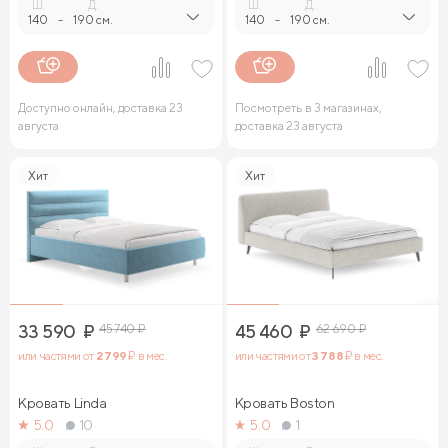
Ш.
Д.
Ш.
Д.
140
-
190 см.
140
-
190 см.
Доступно онлайн, доставка 23
Посмотреть в 3 магазинах,
августа
доставка 23 августа
Хит
Хит
33 590
₽
45 740
₽
45 460
₽
62 690
₽
или частями от
2 799
₽ в мес.
или частями от
3 788
₽ в мес.
Кровать Linda
Кровать Boston
5.0
10
5.0
1