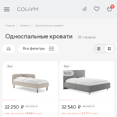
0
Главная
Кровати
Односпальные кровати
Односпальные кровати
38 товаров
Все фильтры
Популярные
Хит
Хит
Сначала дешевые
Сначала дорогие
NEW
22 250
₽
40 100
₽
32 540
₽
44 240
₽
или частями от
1 854
₽ в мес.
или частями от
2 711
₽ в мес.