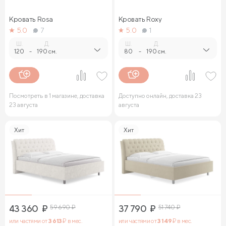
Кровать Rosa
Кровать Roxy
5.0
7
5.0
1
Ш.
Д.
Ш.
Д.
120
-
190 см.
80
-
190 см.
Посмотреть в 1 магазине, доставка
Доступно онлайн, доставка 23
23 августа
августа
Хит
Хит
43 360
₽
59 690
₽
37 790
₽
51 740
₽
или частями от
3 613
₽ в мес.
или частями от
3 149
₽ в мес.