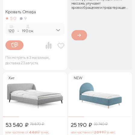
массажа, улучшает
кровообращение и предотвращает
Кровать Omega
затекание мышц
5.0
9
Ш.
Д.
120
-
190 см.
Посмотреть в 3 магазинах,
доставка 23 августа
Хит
NEW
53 540
₽
78 870
₽
25 190
₽
33 740
₽
или частями от
4 461
₽ в мес.
или частями от
2 099
₽ в мес.