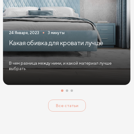
Односпальные кровати зеленого цвета
Односпальные кровати коричневого цвета
24 Января, 2023
3 минуты
Односпальные кровати красного цвета
Какая обивка для кровати лучше
Односпальные кровати розового цвета
Односпальные кровати синего цвета
В чем разница между ними, и какой материал лучше
выбрать.
Односпальные кровати фиолетового цвета
Односпальные кровати черного цвета
Односпальные кровати с подъемным механизмом
Все статьи