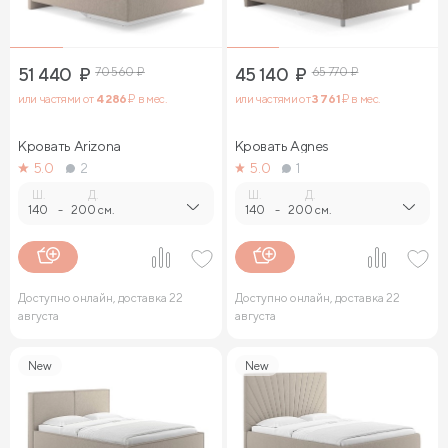
51 440
₽
70 560
₽
45 140
₽
65 770
₽
или частями от
4 286
₽ в мес.
или частями от
3 761
₽ в мес.
Кровать Arizona
Кровать Agnes
5.0
2
5.0
1
Ш.
Д.
Ш.
Д.
140
-
200 см.
140
-
200 см.
Доступно онлайн, доставка 22
Доступно онлайн, доставка 22
августа
августа
New
New