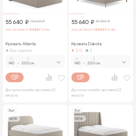
55 640
₽
76 560
₽
55 640
₽
81 920
₽
или частями от
4 636
₽ в мес.
или частями от
4 636
₽ в мес.
Кровать Atlanta
Кровать Dakota
Без оценок
5.0
2
Ш.
Д.
Ш.
Д.
140
-
200 см.
140
-
200 см.
Доступно онлайн, доставка 22
Доступно онлайн, доставка 22
августа
августа
Хит
Хит
NEW
NEW