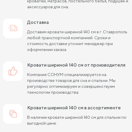
кроватей, матрасов, постельного белья, подушек и
аксессуаров для сна.
Кровати шириной 80 см (Узкие)
Доставка
Кровати шириной 90 см
Кровати шириной 120 см
Доставим кровати шириной 140 см в г. Ставрополь
Кровати шириной 140 см
Кровати шириной 160 см
любой транспортной компанией. Сроки и
стоимость доставки уточнит менеджер при
Кровати шириной 180 см
Кровати шириной 200 см
оформлении заказа.
Высокие кровати
Низкие кровати
кровати шириной 140 см от производителя
Кровати длиной 180 см
Кровати длиной 190 см
Компания СОНУМ специализируется на
производстве товаров для сна и спальни. Мы
Кровати длиной 200 см
регулярно оптимизируем и совершенствуем
технологии производства.
Кровати 80х180 см (для маленькой комнаты)
Кровати 90х180 см
Кровати 120х180 см
кровати шириной 140 см в ассортименте
В наличии кровати шириной 140 см для спальни по
Большие кровати
Кровати 80х190 см
выгодной цене.
Кровати 90х190 см
Кровати 120х190 см