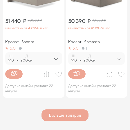
51 440
₽
70 560
₽
50 390
₽
73 850
₽
или частями от
4 286
₽ в мес.
или частями от
4 199
₽ в мес.
Кровать Sandra
Кровать Samanta
5.0
1
5.0
1
Ш.
Д.
Ш.
Д.
140
-
200 см.
140
-
200 см.
Доступно онлайн, доставка 22
Доступно онлайн, доставка 22
августа
августа
Больше товаров