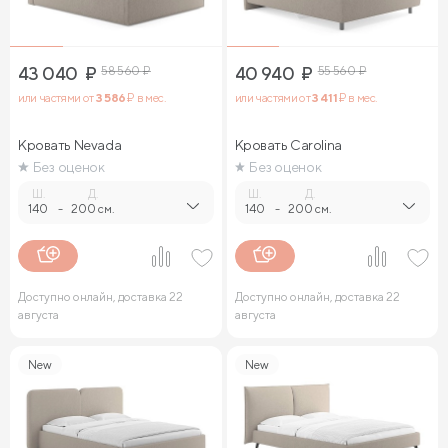
43 040
₽
58 560
₽
40 940
₽
55 560
₽
или частями от
3 586
₽ в мес.
или частями от
3 411
₽ в мес.
Кровать Nevada
Кровать Carolina
Без оценок
Без оценок
Ш.
Д.
Ш.
Д.
140
-
200 см.
140
-
200 см.
Доступно онлайн, доставка 22
Доступно онлайн, доставка 22
августа
августа
New
New