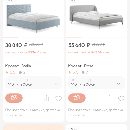
38 840
₽
52 560
₽
55 640
₽
81 920
₽
или частями от
3 236
₽ в мес.
или частями от
4 636
₽ в мес.
Кровать Stella
Кровать Rosa
5.0
2
5.0
7
Ш.
Д.
Ш.
Д.
140
-
200 см.
140
-
200 см.
Посмотреть в 1 магазине, доставка
Посмотреть в 1 магазине, доставка
22 августа
22 августа
Хит