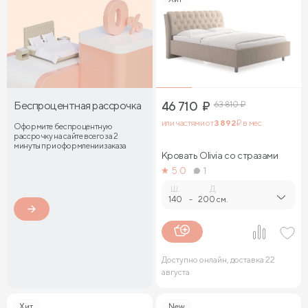
Беспроцентная рассрочка
46 710
₽
63 810
₽
или частями от
3 892
₽ в мес.
Оформите беспроцентную
рассрочку на сайте всего за 2
минуты при оформлении заказа
Кровать Olivia со стразами
5.0
1
Ш.
Д.
140
-
200 см.
Доступно онлайн, доставка 22
августа
Хит
New