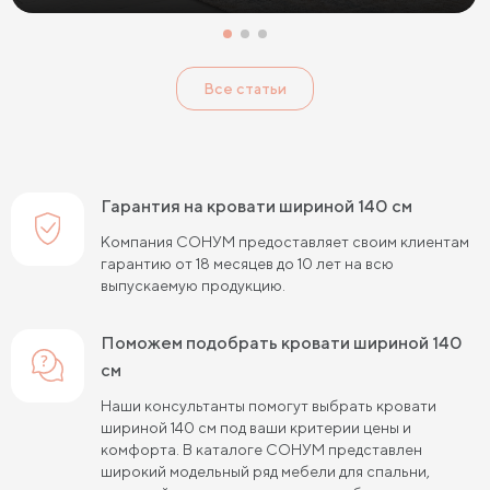
Кровати с низким изголовьем
Кровати с высоким изголовьем
Все статьи
Кровати с мягким изголовьем
Кровати светлых цветов
Кровати в стиле прованс
Кровати в стиле минимализм
Кровати в стиле хай-тек
Кровати семейные
Гарантия на кровати шириной 140 см
Кровати белого цвета
Кровати голубого цвета
Компания СОНУМ предоставляет своим клиентам
гарантию от 18 месяцев до 10 лет на всю
Кровати цвета графит
Кровати желтого цвета
выпускаемую продукцию.
Кровати зеленого цвета
Кровати коричневого цвета
Поможем подобрать кровати шириной 140
Кровати красного цвета
Кровати оранжевого цвета
см
Кровати розового цвета
Кровати серого цвета
Наши консультанты помогут выбрать кровати
шириной 140 см под ваши критерии цены и
Кровати синего цвета
Кровати фиолетового цвета
комфорта. В каталоге СОНУМ представлен
широкий модельный ряд мебели для спальни,
Кровати черного цвета
Кровати бежевого цвета