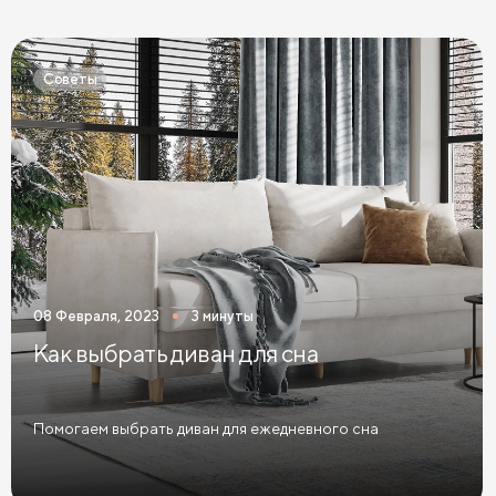
Кровати Экокожа
Кровати 90 х 200 с ящиками
Кровати 120 х 200 с ящиками
Советы
Кровати 140 х 200 с ящиками
Кровати 160 х 200 с ящиками
Кровати 180 х 200 с ящиками
Кровати 200 х 200 с ящиками
Кровати мятного цвета
Кровати тёмного цвета
Кровати горчичного цвета
08 Февраля, 2023
3 минуты
Кровати бирюзового цвета
Как выбрать диван для сна
Кровати в современном стиле
Кровати в стиле лофт
Кровати в скандинавском стиле
Помогаем выбрать диван для ежедневного сна
Кровати в классическом стиле
Кровати без изголовья