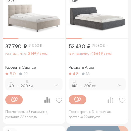
Хит
Хит
37 790
₽
51 060
₽
52 430
₽
71 980
₽
или частями от
3 149
₽ в мес.
или частями от
4 369
₽ в мес.
Кровать Caprice
Кровать Altea
5.0
22
4.8
16
Ш.
Д.
Ш.
Д.
140
-
200 см.
140
-
200 см.
Посмотреть в 3 магазинах,
Посмотреть в 3 магазинах,
доставка 22 августа
доставка 22 августа