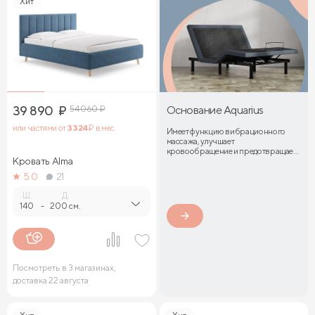
Хит
39 890
₽
54 060
₽
Основание Aquarius
или частями от
3 324
₽ в мес.
Имеет функцию вибрационного
массажа, улучшает
кровообращение и предотвращает
Кровать Alma
затекание мышц
5.0
21
Ш.
Д.
140
-
200 см.
Посмотреть в 3 магазинах,
доставка 22 августа