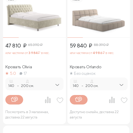
47 810
₽
65 390
₽
59 840
₽
88 390
₽
или частями от
3 984
₽ в мес.
или частями от
4 986
₽ в мес.
Кровать Olivia
Кровать Orlando
5.0
17
Без оценок
Ш.
Д.
Ш.
Д.
140
-
200 см.
140
-
200 см.
Посмотреть в 3 магазинах,
Доступно онлайн, доставка 22
доставка 22 августа
августа