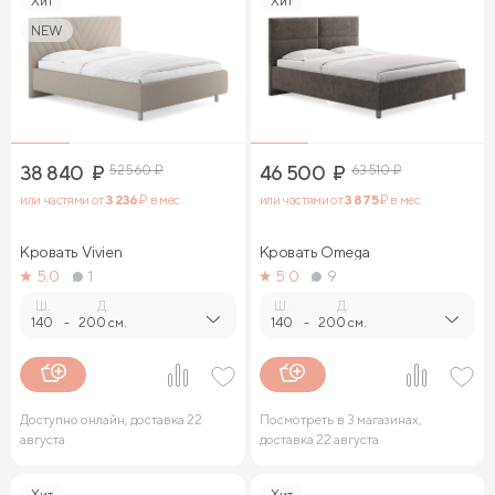
Хит
Хит
NEW
38 840
₽
52 560
₽
46 500
₽
63 510
₽
или частями от
3 236
₽ в мес.
или частями от
3 875
₽ в мес.
Кровать Vivien
Кровать Omega
5.0
1
5.0
9
Ш.
Д.
Ш.
Д.
140
-
200 см.
140
-
200 см.
Доступно онлайн, доставка 22
Посмотреть в 3 магазинах,
августа
доставка 22 августа
Хит
Хит