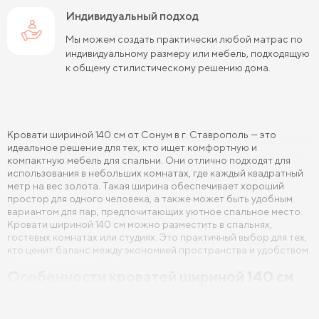
Индивидуальный подход
Кровати 140х190 см
Кровати 160х190 см
Мы можем создать практически любой матрас по
Кровати 180х190 см
Кровати 200х190 см
индивидуальному размеру или мебель, подходящую
к общему стилистическому решению дома.
Кровати 80х200 см
Кровати 90х200 см
Кровати 120х200 см
Кровати 140х200 см
Кровати шириной 140 см от Сонум в г. Ставрополь — это
Кровати 160х200 см (Евро размер)
идеальное решение для тех, кто ищет комфортную и
компактную мебель для спальни. Они отлично подходят для
Кровати 180х200 см
Кровати 200х200 см (Кинг Сайз)
использования в небольших комнатах, где каждый квадратный
метр на вес золота. Такая ширина обеспечивает хороший
Кровати с подъемным механизмом
простор для одного человека, а также может быть удобным
вариантом для пар, предпочитающих уютное спальное место.
Кровати для взрослых
Кровати с ящиками
Кровати шириной 140 см можно разместить в спальнях,
гостевых комнатах или студиях. Это практичный выбор для тех,
кто ценит баланс между экономией пространства и удобством.
Кровати 160 х 200 с подъемным механизмом и ящиками
Особенности кроватей шириной 140 см
Кровати 140 х 200 с подъемным механизмом и ящиками
Кровати 140 см шириной представляют собой универсальный