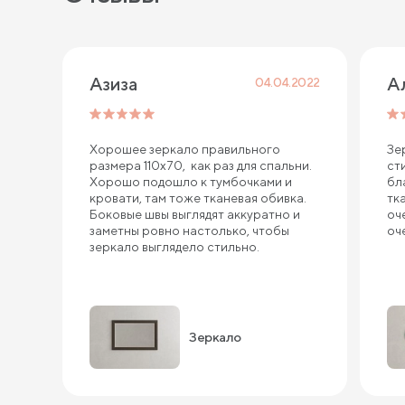
Азиза
А
04.04.2022
Хорошее зеркало правильного
Зе
размера 110х70, как раз для спальни.
ст
Хорошо подошло к тумбочками и
бл
кровати, там тоже тканевая обивка.
тк
Боковые швы выглядят аккуратно и
оч
заметны ровно настолько, чтобы
оч
зеркало выглядело стильно.
Зеркало