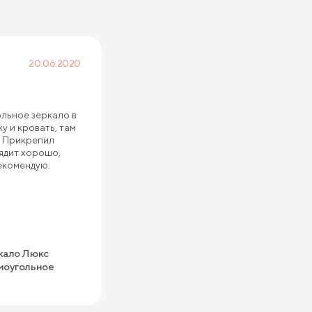
20.06.2020
ольное зеркало в
у и кровать, там
. Прикрепил
лядит хорошо,
екомендую.
кало Люкс
моугольное