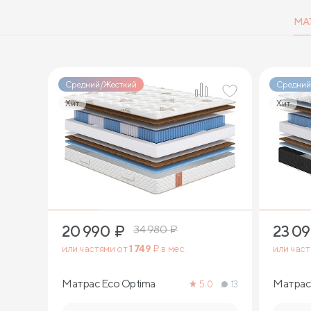
МА
Средний/Жесткий
Средний
Хит
Хит
1
20 990
₽
23 0
34 980
₽
или частями от
1 749
₽ в мес.
или час
Матрас Eco Optima
Матрас 
5.0
13