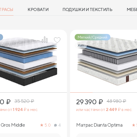
ТРАСЫ
КРОВАТИ
ПОДУШКИ И ТЕКСТИЛЬ
МЕБ
Мягкий/Средний
Хит
2
2
90
₽
29 390
₽
35 520
₽
48 980
₽
тями от
1 924
₽ в мес.
или частями от
2 449
₽ в мес.
Gros Middle
Матрас Dianta Optima
5.0
4