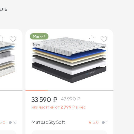
ЕЛЬ
Мягкий
New
2
33 590
₽
47 990
₽
или частями от
2 799
₽ в мес.
Матрас Sky Soft
5.0
16
5.0
1