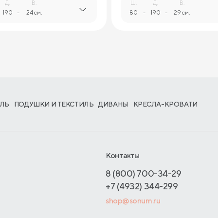
Д.
В.
Ш.
Д.
В.
190
-
24 см.
80
-
190
-
29 см.
ЛЬ
ПОДУШКИ И ТЕКСТИЛЬ
ДИВАНЫ
КРЕСЛА-КРОВАТИ
Контакты
8 (800) 700-34-29
+7 (4932) 344-299
shop@sonum.ru