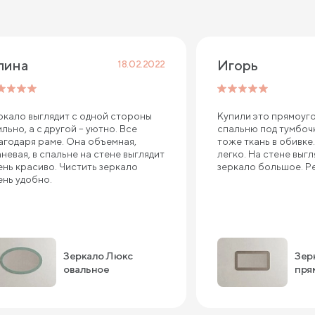
лина
Игорь
18.02.2022
ркало выглядит с одной стороны
Купили это прямоуг
ильно, а с другой – уютно. Все
спальню под тумбочк
агодаря раме. Она объемная,
тоже ткань в обивке
аневая, в спальне на стене выглядит
легко. На стене выг
ень красиво. Чистить зеркало
зеркало большое. Р
ень удобно.
Зеркало Люкс
Зер
овальное
пря