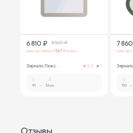
6 810
₽
7 860
8 520
₽
или частями от
567
₽ в мес.
или час
Зеркало Люкс
Зеркал
5.0
1
прямоугольное
Ш.
Д.
Ш.
91
-
51 см.
110
-
Отзывы