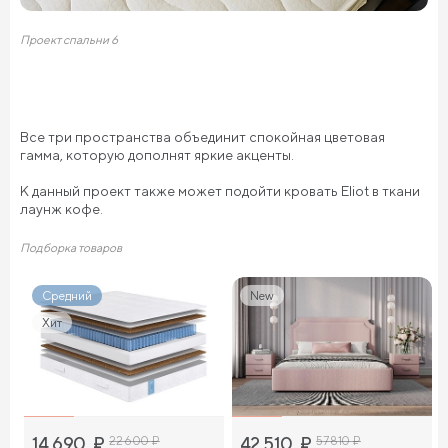
Проект спальни 6
Все три пространства объединит спокойная цветовая
гамма, которую дополнят яркие акценты.
К данный проект также может подойти кровать Eliot в ткани
лаунж кофе.
Подборка товаров
Средний
New
Хит
14 690
₽
22 600
₽
42 510
₽
57 810
₽