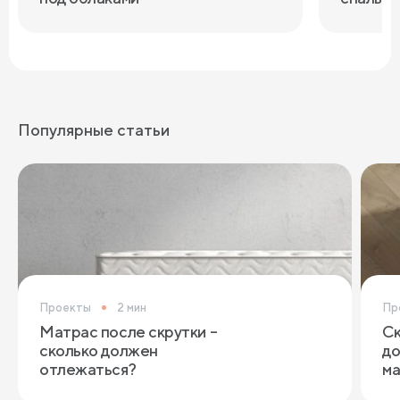
Популярные статьи
Проекты
2 мин
Пр
Матрас после скрутки –
Ск
сколько должен
до
отлежаться?
ма