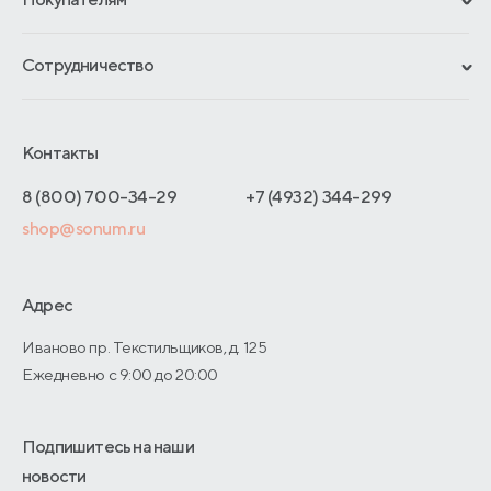
Гарантии
Рассрочка и кредит
Материалы и технологии
Сотрудничество
Обмен и возврат
Сроки изготовления
Франчайзинг
Доставка и оплата
Блог
Отельерам
Контакты
Как оформить заказ
Отзывы покупателей
Интернет-магазинам
Адреса магазинов
8 (800) 700-34-29
+7 (4932) 344-299
Оптовые продажи
shop@sonum.ru
Договор-оферты
Дизайнерам интерьеров
О производстве
Адрес
Иваново пр. Текстильщиков, д. 125
Ежедневно с 9:00 до 20:00
Подпишитесь на наши
новости